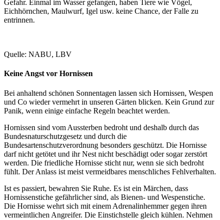
Gefahr. Einmal im Wasser gefangen, haben Tiere wie Vögel,
Eichhörnchen, Maulwurf, Igel usw. keine Chance, der Falle zu
entrinnen.
Quelle: NABU, LBV
Keine Angst vor Hornissen
Bei anhaltend schönen Sonnentagen lassen sich Hornissen, Wespen
und Co wieder vermehrt in unseren Gärten blicken. Kein Grund zur
Panik, wenn einige einfache Regeln beachtet werden.
Hornissen sind vom Aussterben bedroht und deshalb durch das
Bundesnaturschutzgesetz und durch die
Bundesartenschutzverordnung besonders geschützt. Die Hornisse
darf nicht getötet und ihr Nest nicht beschädigt oder sogar zerstört
werden. Die friedliche Hornisse sticht nur, wenn sie sich bedroht
fühlt. Der Anlass ist meist vermeidbares menschliches Fehlverhalten.
Ist es passiert, bewahren Sie Ruhe. Es ist ein Märchen, dass
Hornissenstiche gefährlicher sind, als Bienen- und Wespenstiche.
Die Hornisse wehrt sich mit einem Adrenalinhemmer gegen ihren
vermeintlichen Angreifer. Die Einstichstelle gleich kühlen. Nehmen