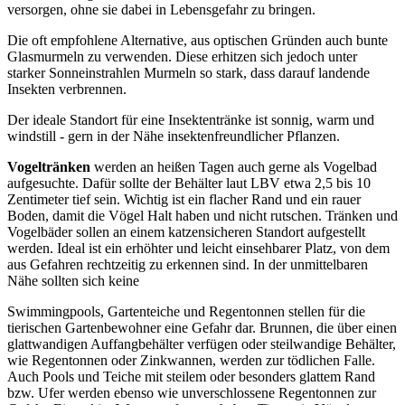
versorgen, ohne sie dabei in Lebensgefahr zu bringen.
Die oft empfohlene Alternative, aus optischen Gründen auch bunte
Glasmurmeln zu verwenden. Diese erhitzen sich jedoch unter
starker Sonneinstrahlen Murmeln so stark, dass darauf landende
Insekten verbrennen.
Der ideale Standort für eine Insektentränke ist sonnig, warm und
windstill - gern in der Nähe insektenfreundlicher Pflanzen.
Vogeltränken
werden an heißen Tagen auch gerne als Vogelbad
aufgesuchte. Dafür sollte der Behälter laut LBV etwa 2,5 bis 10
Zentimeter tief sein. Wichtig ist ein flacher Rand und ein rauer
Boden, damit die Vögel Halt haben und nicht rutschen. Tränken und
Vogelbäder sollen an einem katzensicheren Standort aufgestellt
werden. Ideal ist ein erhöhter und leicht einsehbarer Platz, von dem
aus Gefahren rechtzeitig zu erkennen sind. In der unmittelbaren
Nähe sollten sich keine
Swimmingpools, Gartenteiche und Regentonnen stellen für die
tierischen Gartenbewohner eine Gefahr dar. Brunnen, die über einen
glattwandigen Auffangbehälter verfügen oder steilwandige Behälter,
wie Regentonnen oder Zinkwannen, werden zur tödlichen Falle.
Auch Pools und Teiche mit steilem oder besonders glattem Rand
bzw. Ufer werden ebenso wie unverschlossene Regentonnen zur