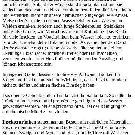
tödlichen Falle. Sobald der Wasserstand abgesunken ist und sie
schlecht an das begehrte Nass herankommen, fallen die Tiere hinein
und verenden; nicht nur unsere heimischen Singvögel, wie Amsel,
Meise oder Star, die in offenen Wasserbehältern auf Wiesen und
Weiden ertrinken, sondern auch junge Schleiereulen, Steinkäuze
und große Greife, wie Mäusebussarde und Rotmilane. Das Risiko
für viele Insekten, an Vogeltränken beim Wasser holen zu ertrinken,
ist groß. Unbehandelte Holzbretter oder Äste, die über den Rand
der Wasserstelle ragen; offene Wasserbehälter sollten mit einem
„Rettungs-Floß“ (schwimmende Bretter oder Baumscheiben)
versehen werden oder Holzfloße ermöglichen den Ausstieg und
können lebensrettend sein.
Im eigenen Garten lassen sich ohne viel Aufwand Tränken für
Vögel und Insekten aufstellen. Wichtig ist, dass Insektentränken
nicht zu tief ist und einen flachen Einstieg haben.
Das oberste Gebot bei allen Tränken, ist die Sauberkeit. So sollte die
Tränke mindestens einmal pro Woche gereinigt und das Wasser
gewechselt werden, bei entsprechend öfter. Bei der Reinigung ist
auf chemische Mittel zu verzichten.
Insektentränken
stattet man am Besten mit natürlichen Materialien
aus, die man unter anderem im Garten findet. Eine Mischung aus
Steinen, Zweigen und Moos sind ideal, um die Tiere mit Wasser zu