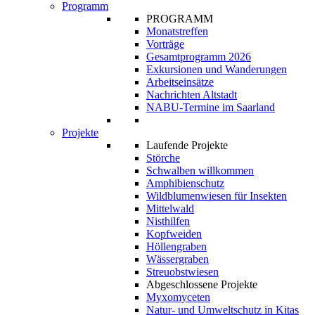
Programm
PROGRAMM
Monatstreffen
Vorträge
Gesamtprogramm 2026
Exkursionen und Wanderungen
Arbeitseinsätze
Nachrichten Altstadt
NABU-Termine im Saarland
Projekte
Laufende Projekte
Störche
Schwalben willkommen
Amphibienschutz
Wildblumenwiesen für Insekten
Mittelwald
Nisthilfen
Kopfweiden
Höllengraben
Wässergraben
Streuobstwiesen
Abgeschlossene Projekte
Myxomyceten
Natur- und Umweltschutz in Kitas