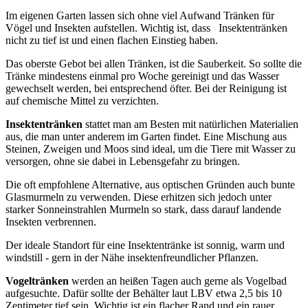
Im eigenen Garten lassen sich ohne viel Aufwand Tränken für
Vögel und Insekten aufstellen. Wichtig ist, dass Insektentränken
nicht zu tief ist und einen flachen Einstieg haben.
Das oberste Gebot bei allen Tränken, ist die Sauberkeit. So sollte die
Tränke mindestens einmal pro Woche gereinigt und das Wasser
gewechselt werden, bei entsprechend öfter. Bei der Reinigung ist
auf chemische Mittel zu verzichten.
Insektentränken
stattet man am Besten mit natürlichen Materialien
aus, die man unter anderem im Garten findet. Eine Mischung aus
Steinen, Zweigen und Moos sind ideal, um die Tiere mit Wasser zu
versorgen, ohne sie dabei in Lebensgefahr zu bringen.
Die oft empfohlene Alternative, aus optischen Gründen auch bunte
Glasmurmeln zu verwenden. Diese erhitzen sich jedoch unter
starker Sonneinstrahlen Murmeln so stark, dass darauf landende
Insekten verbrennen.
Der ideale Standort für eine Insektentränke ist sonnig, warm und
windstill - gern in der Nähe insektenfreundlicher Pflanzen.
Vogeltränken
werden an heißen Tagen auch gerne als Vogelbad
aufgesuchte. Dafür sollte der Behälter laut LBV etwa 2,5 bis 10
Zentimeter tief sein. Wichtig ist ein flacher Rand und ein rauer