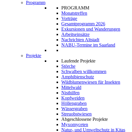
Programm
PROGRAMM
Monatstreffen
Vorträge
Gesamtprogramm 2026
Exkursionen und Wanderungen
Arbeitseinsätze
Nachrichten Altstadt
NABU-Termine im Saarland
Projekte
Laufende Projekte
Störche
Schwalben willkommen
Amphibienschutz
Wildblumenwiesen für Insekten
Mittelwald
Nisthilfen
Kopfweiden
Höllengraben
Wässergraben
Streuobstwiesen
Abgeschlossene Projekte
Myxomyceten
Natur- und Umweltschutz in Kitas