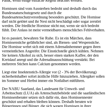
Panik, wenn einige einfache Regeln beachtet werden.
Hornissen sind vom Aussterben bedroht und deshalb durch das
Bundesnaturschutzgesetz und durch die
Bundesartenschutzverordnung besonders geschützt. Die Hornisse
darf nicht getötet und ihr Nest nicht beschädigt oder sogar zerstört
werden. Die friedliche Hornisse sticht nur, wenn sie sich bedroht
fühlt. Der Anlass ist meist vermeidbares menschliches Fehlverhalten.
Ist es passiert, bewahren Sie Ruhe. Es ist ein Märchen, dass
Hornissenstiche gefährlicher sind, als Bienen- und Wespenstiche.
Die Hornisse wehrt sich mit einem Adrenalinhemmer gegen ihren
vermeintlichen Angreifer. Die Einstichstelle gleich kühlen. Nehmen
Sie keinen Alkohol zu sich, besser einen starken Kaffee, der den
Kreislauf anregt und die Adrenalinausschüttung verstärkt. Bei
mehreren Stichen kann Calcium genommen werden.
Liegt eine Insektenstich-Allergie vor (2 - 3% der Bevölkerung)
sicherheitshalber sofort ärztliche Hilfe hinzuziehen. Allergiker sollen
im Sommer und Herbst immer ein Notfallset mitführen.
Der NABU Saarland, das Landesamt für Umwelt- und
Arbeitsschutz (LUA) als Artenschutzbehörde und die saarländischen
Hornissenberater setzen sich dafür ein, dass Hornissennester
geschützt und erhalten bleiben können. Deshalb beraten wir
Bürgerinnen und Bürger, die sich wegen Hornissen in ihrer